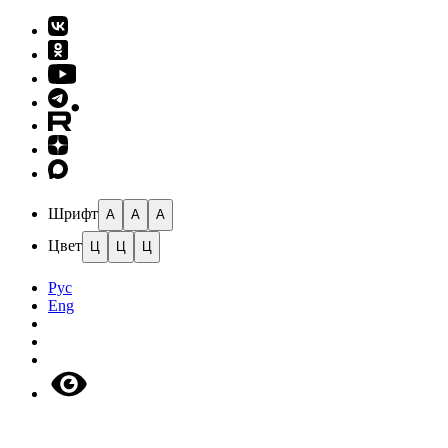
Шрифт
A
A
A
Цвет
Ц
Ц
Ц
Рус
Eng