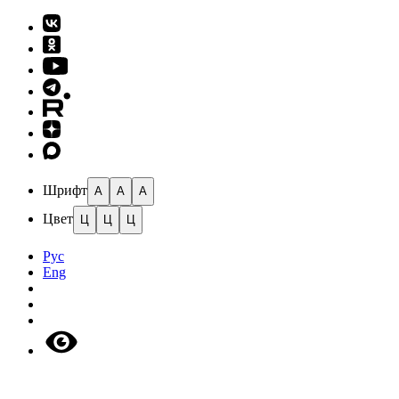
Шрифт
A
A
A
Цвет
Ц
Ц
Ц
Рус
Eng