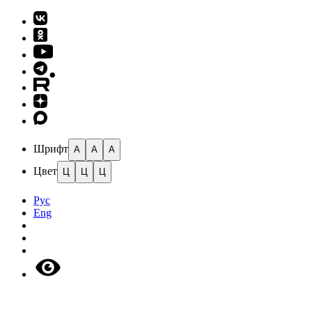
Шрифт
A
A
A
Цвет
Ц
Ц
Ц
Рус
Eng